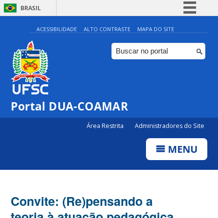
BRASIL
Simplifique!
ACESSIBILIDADE
ALTO CONTRASTE
MAPA DO SITE
Comunica BR
Participe
Acesso à informação
Legislação
Portal DUA-COAMAR
Canais
Área Restrita
Administradores do Site
MENU
Convite: (Re)pensando a
teoria à atuação pedagógica